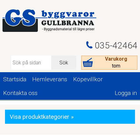
035-42464
Varukorg
Sök
tom
Startsida
Hemleverans
Köpevillkor
Kontakta oss
Logga in
Visa produktkategorier »