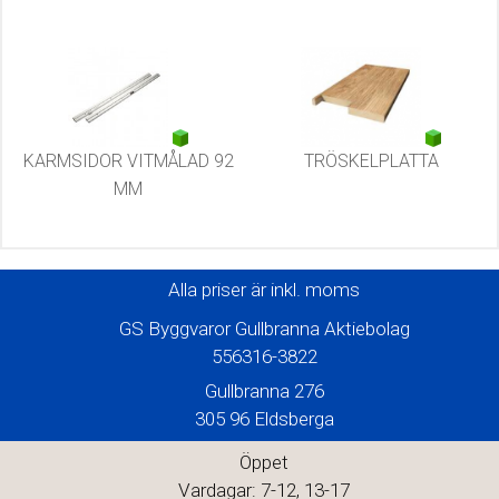
KARMSIDOR VITMÅLAD 92
TRÖSKELPLATTA
MM
Alla priser är inkl. moms
GS Byggvaror Gullbranna Aktiebolag
556316-3822
Gullbranna 276
305 96 Eldsberga
Öppet
Vardagar: 7-12, 13-17