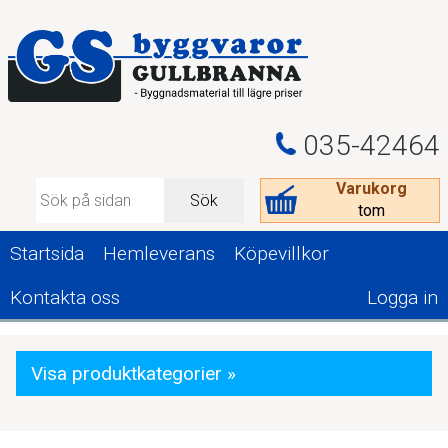
035-42464
Varukorg
Sök
tom
Startsida
Hemleverans
Köpevillkor
Kontakta oss
Logga in
Visa produktkategorier »