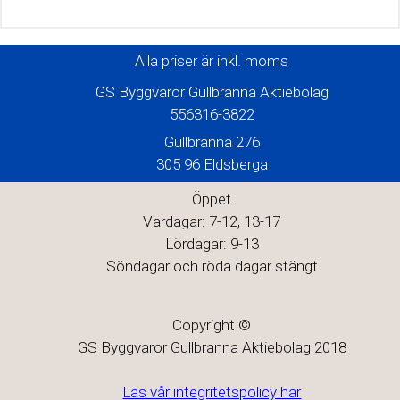
Alla priser är inkl. moms
GS Byggvaror Gullbranna Aktiebolag
556316-3822
Gullbranna 276
305 96 Eldsberga
Öppet
Vardagar: 7-12, 13-17
Lördagar: 9-13
Söndagar och röda dagar stängt
Copyright ©
GS Byggvaror Gullbranna Aktiebolag 2018
Läs vår integritetspolicy här