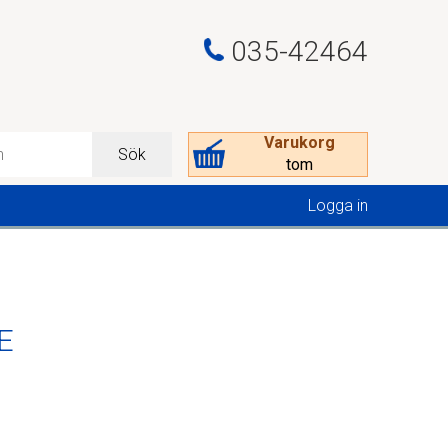
035-42464
Varukorg
Sök
tom
Logga in
E