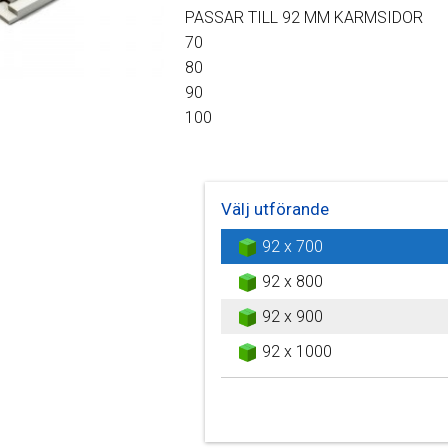
PASSAR TILL 92 MM KARMSIDOR
70
80
90
100
Välj utförande
92 x 700
92 x 800
92 x 900
92 x 1000