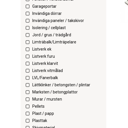
Garageportar
Invändiga dörrar
Invändiga paneler / takskivor
Isolering / cellplast
Jord / grus / trädgård
Limträbalk/Limträpelare
Listverk ek
Listverk furu
Listverk klarvit
Listverk vitmålad
LVL/Fanerbalk
Lättklinker / betongsten / plintar
Marksten / betongplattor
Murar / mursten
Pellets
Plast / papp
Plasttak
Skivmaterial