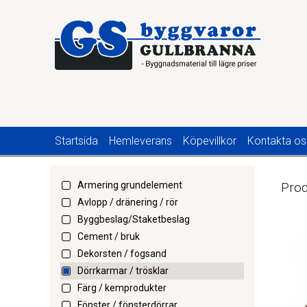
Startsida
Hemleverans
Köpevillkor
Kontakta os
Armering grundelement
Prod
Avlopp / dränering / rör
Byggbeslag/Staketbeslag
Cement / bruk
Dekorsten / fogsand
Dörrkarmar / trösklar
Färg / kemprodukter
Fönster / fönsterdörrar