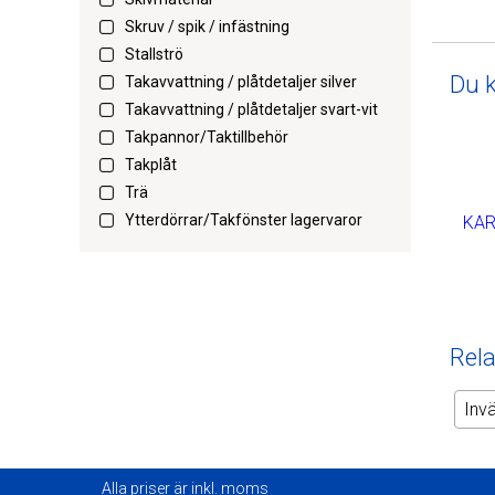
Skruv / spik / infästning
Stallströ
Du 
Takavvattning / plåtdetaljer silver
Takavvattning / plåtdetaljer svart-vit
Takpannor/Taktillbehör
Takplåt
Trä
Ytterdörrar/Takfönster lagervaror
KAR
Rela
Inv
Alla priser är inkl. moms