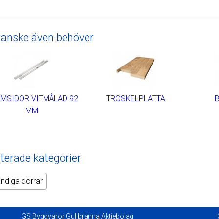
kanske även behöver
MSIDOR VITMÅLAD 92
TRÖSKELPLATTA
MM
terade kategorier
ändiga dörrar
GS Byggvaror Gullbranna Aktiebolag