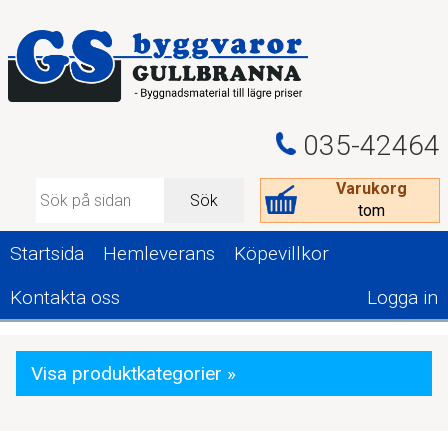
035-42464
Varukorg
Sök
tom
Startsida
Hemleverans
Köpevillkor
Kontakta oss
Logga in
Visa produktkategorier »