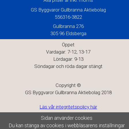
Alla priser är inkl. moms
GS Byggvaror Gullbranna Aktiebolag
556316-3822
Gullbranna 276
305 96 Eldsberga
Öppet
Vardagar: 7-12, 13-17
Lördagar: 9-13
Söndagar och röda dagar stängt
Copyright ©
GS Byggvaror Gullbranna Aktiebolag 2018
Läs vår integritetspolicy här
Sidan använder cookies
Du kan stänga av cookies i webbläsarens inställningar