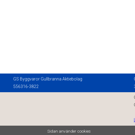
GS Byggvaror Gullbranna Aktiebolag
556316-3822
Sidan använder cookies