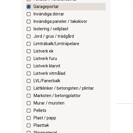
Garageportar
Invändiga dörrar
Invändiga paneler / takskivor
Isolering / cellplast
Jord / grus / trädgård
Limträbalk/Limträpelare
Listverk ek
Listverk furu
Listverk klarvit
Listverk vitmålad
LVL/Fanerbalk
Lättklinker / betongsten / plintar
Marksten / betongplattor
Murar / mursten
Pellets
Plast / papp
Plasttak
Skivmaterial