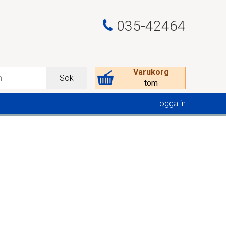
035-42464
Varukorg
Sök
tom
Logga in