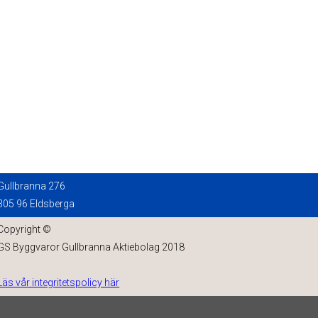
Gullbranna 276
305 96 Eldsberga
Copyright ©
GS Byggvaror Gullbranna Aktiebolag 2018
Läs vår integritetspolicy här