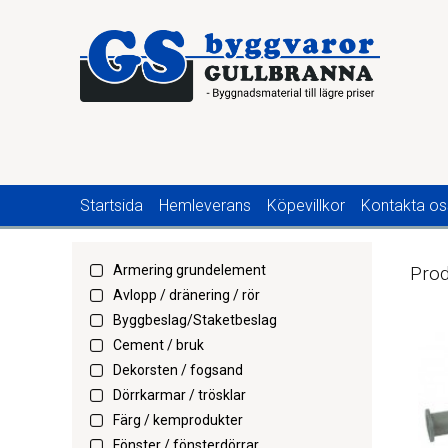
Startsida
Hemleverans
Köpevillkor
Kontakta os
Armering grundelement
Prod
Avlopp / dränering / rör
Byggbeslag/Staketbeslag
Cement / bruk
Dekorsten / fogsand
Dörrkarmar / trösklar
Färg / kemprodukter
Fönster / fönsterdörrar