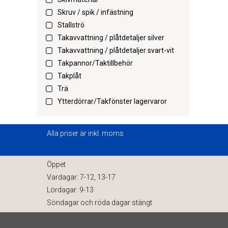
Skruv / spik / infästning
Stallströ
Takavvattning / plåtdetaljer silver
Takavvattning / plåtdetaljer svart-vit
Takpannor/Taktillbehör
Takplåt
Trä
Ytterdörrar/Takfönster lagervaror
Alla priser är inkl. moms
Öppet
Vardagar: 7-12, 13-17
Lördagar: 9-13
Söndagar och röda dagar stängt