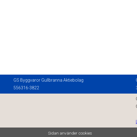
GS Byggvaror Gullbranna Aktiebolag
556316-3822
Sidan använder cookies