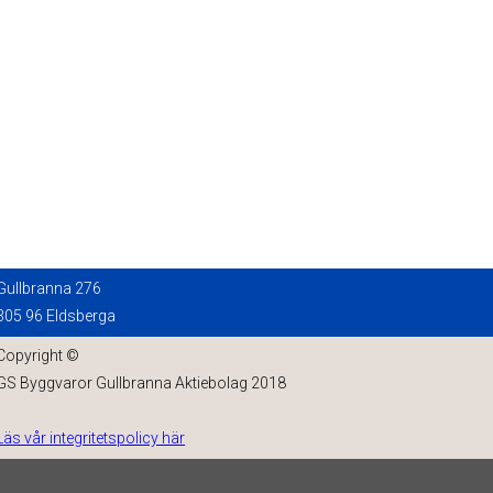
Gullbranna 276
305 96 Eldsberga
Copyright ©
GS Byggvaror Gullbranna Aktiebolag 2018
Läs vår integritetspolicy här