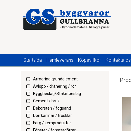
Startsida
Hemleverans
Köpevillkor
Kontakta os
Armering grundelement
Prod
Avlopp / dränering / rör
Byggbeslag/Staketbeslag
Cement / bruk
Dekorsten / fogsand
Dörrkarmar / trösklar
Färg / kemprodukter
Fönster / fönsterdörrar