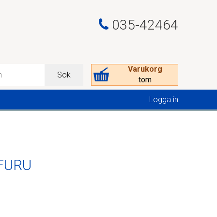
035-42464
Varukorg
Sök
tom
Logga in
FURU