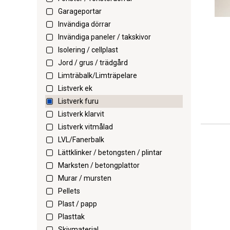
Garageportar
Invändiga dörrar
Invändiga paneler / takskivor
Isolering / cellplast
Jord / grus / trädgård
Limträbalk/Limträpelare
Listverk ek
Listverk furu
Listverk klarvit
Listverk vitmålad
LVL/Fanerbalk
Lättklinker / betongsten / plintar
Marksten / betongplattor
Murar / mursten
Pellets
Plast / papp
Plasttak
Skivmaterial