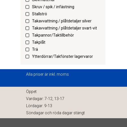
Skruv / spik / infästning
Stallströ
Takavvattning / plåtdetaljer silver
Takavvattning / plåtdetaljer svart-vit
Takpannor/Taktillbehör
Takplåt
Trä
Ytterdörrar/Takfönster lagervaror
Alla priser är inkl. moms
Öppet
Vardagar: 7-12, 13-17
Lördagar: 9-13
Söndagar och röda dagar stängt