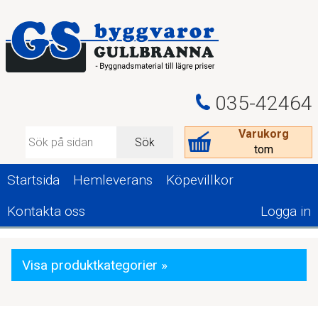
035-42464
Varukorg
Sök
tom
Startsida
Hemleverans
Köpevillkor
Kontakta oss
Logga in
Visa produktkategorier »