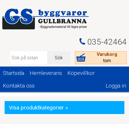
035-42464
Varukorg
Sök
tom
Startsida
Hemleverans
Köpevillkor
Kontakta oss
Logga in
Visa produktkategorier »