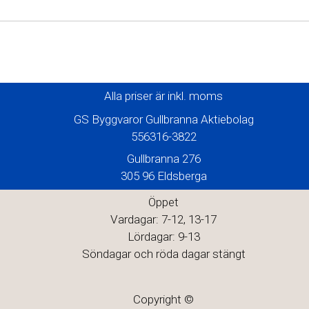
Alla priser är inkl. moms
GS Byggvaror Gullbranna Aktiebolag
556316-3822
Gullbranna 276
305 96 Eldsberga
Öppet
Vardagar: 7-12, 13-17
Lördagar: 9-13
Söndagar och röda dagar stängt
Copyright ©