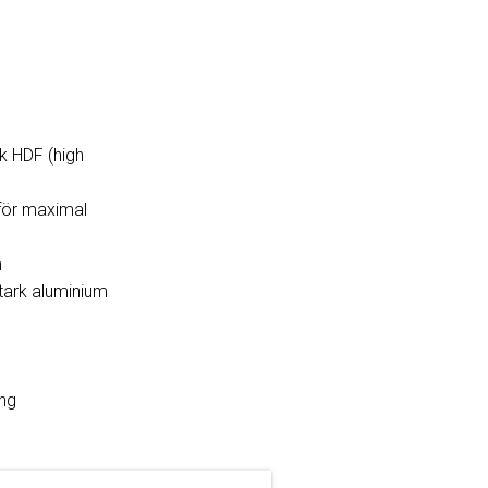
k HDF (high
för maximal
m
tark aluminium
ng