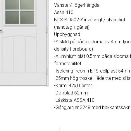
Vänster/Högerhängda
Assa 410
NCS S 0502-Y invändigt / utvändigt
(handtag ingår ej)
Uppbyggnad
-Ytskikt på båda sidorna av 4mm tjoc
density fibreboard)
-Aluminium plåt 0,5mm båda sidorna 
formstabilitet
-Isolering freonfri EPS-cellplast 54m
-25mm hög tröskel i ädelträ med slits
-Karm: 42x105mm
-Dörrblad 62mm
-Låskista ASSA 410
-Gångjärn nr 3248 med bakkantssäkri