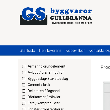
Startsida
Hemleverans
Köpevillkor
Kontakta os
Armering grundelement
Prod
Avlopp / dränering / rör
Byggbeslag/Staketbeslag
Cement / bruk
Dekorsten / fogsand
Dörrkarmar / trösklar
Färg / kemprodukter
Fönster / fönsterdörrar