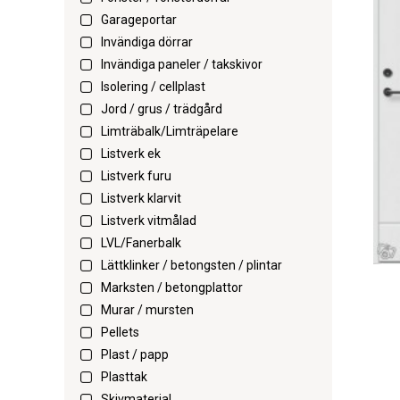
Garageportar
Invändiga dörrar
Invändiga paneler / takskivor
Isolering / cellplast
Jord / grus / trädgård
Limträbalk/Limträpelare
Listverk ek
Listverk furu
Listverk klarvit
Listverk vitmålad
LVL/Fanerbalk
Lättklinker / betongsten / plintar
Marksten / betongplattor
Murar / mursten
Pellets
Plast / papp
Plasttak
Skivmaterial