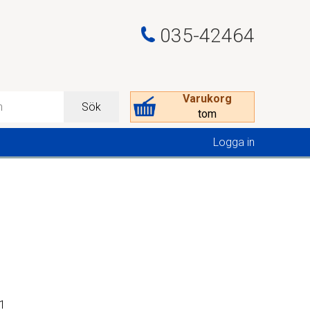
035-42464
Varukorg
Sök
tom
Logga in
21