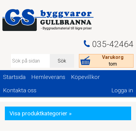
035-42464
Varukorg
Sök
tom
Startsida
Hemleverans
Köpevillkor
Kontakta oss
Logga in
Visa produktkategorier »