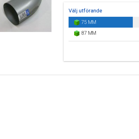
Välj utförande
75 MM
87 MM