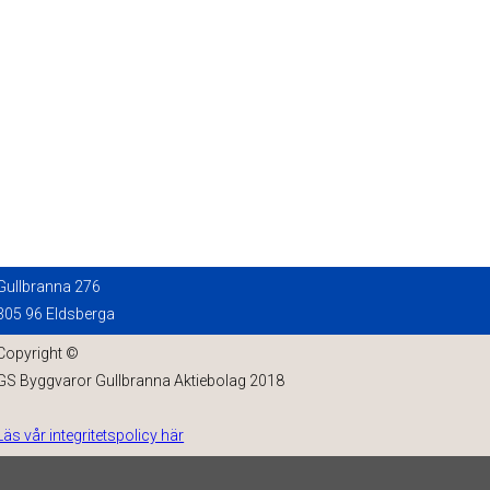
Gullbranna 276
305 96 Eldsberga
Copyright ©
GS Byggvaror Gullbranna Aktiebolag 2018
Läs vår integritetspolicy här