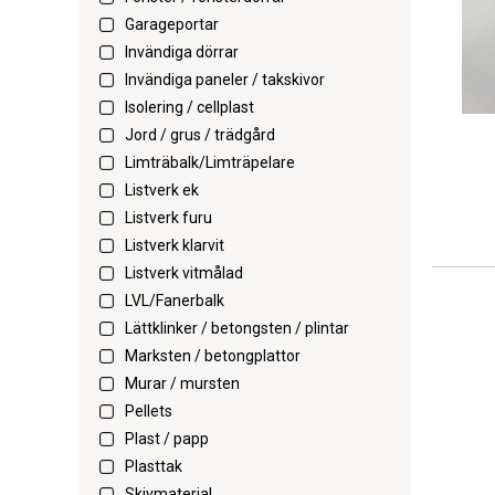
Garageportar
Invändiga dörrar
Invändiga paneler / takskivor
Isolering / cellplast
Jord / grus / trädgård
Limträbalk/Limträpelare
Listverk ek
Listverk furu
Listverk klarvit
Listverk vitmålad
LVL/Fanerbalk
Lättklinker / betongsten / plintar
Marksten / betongplattor
Murar / mursten
Pellets
Plast / papp
Plasttak
Skivmaterial