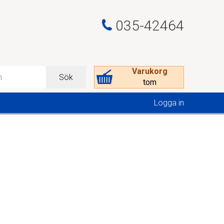
035-42464
Varukorg
Sök
tom
Logga in