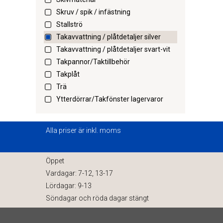
Skruv / spik / infästning
Stallströ
Takavvattning / plåtdetaljer silver
Takavvattning / plåtdetaljer svart-vit
Takpannor/Taktillbehör
Takplåt
Trä
Ytterdörrar/Takfönster lagervaror
Alla priser är inkl. moms
Öppet
Vardagar: 7-12, 13-17
Lördagar: 9-13
Söndagar och röda dagar stängt