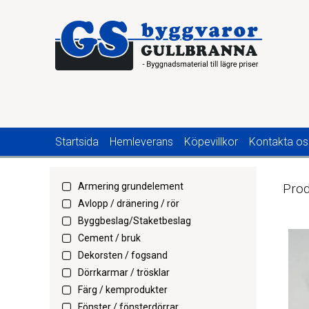
Startsida
Hemleverans
Köpevillkor
Kontakta os
Armering grundelement
Prod
Avlopp / dränering / rör
Byggbeslag/Staketbeslag
Cement / bruk
Dekorsten / fogsand
Dörrkarmar / trösklar
Färg / kemprodukter
Fönster / fönsterdörrar