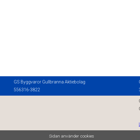
GS Byggvaror Gullbranna Aktiebolag
556316-3822
Sidan använder cookies