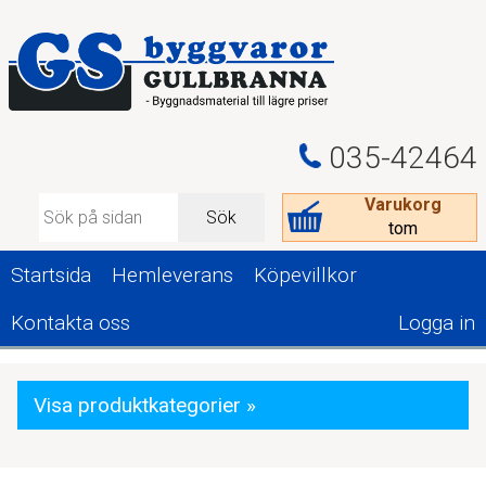
035-42464
Varukorg
Sök
tom
Startsida
Hemleverans
Köpevillkor
Kontakta oss
Logga in
Visa produktkategorier »