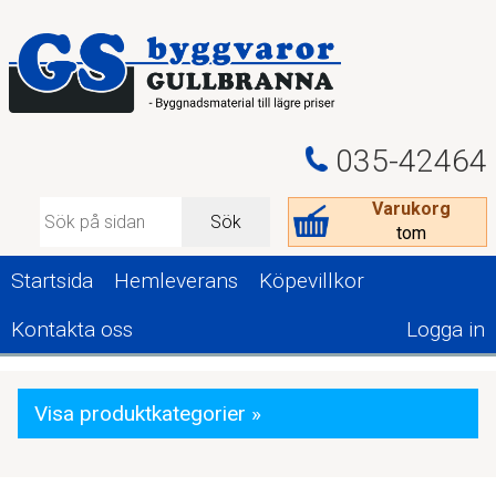
035-42464
Varukorg
Sök
tom
Startsida
Hemleverans
Köpevillkor
Kontakta oss
Logga in
Visa produktkategorier »