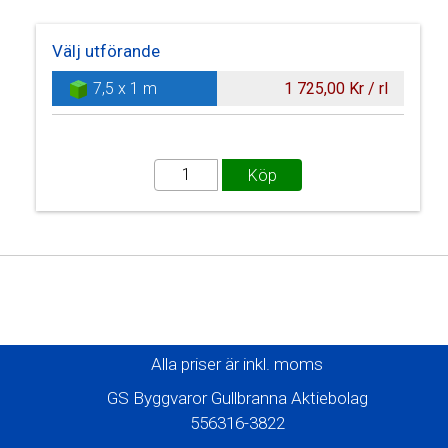
Välj utförande
7,5 x 1 m
1 725,00 Kr / rl
Alla priser är inkl. moms
GS Byggvaror Gullbranna Aktiebolag
556316-3822