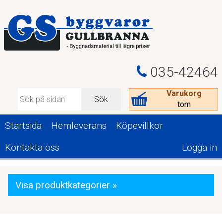
035-42464
Varukorg
Sök
tom
Startsida
Hemleverans
Köpevillkor
Kontakta oss
Logga in
Visa produktkategorier »