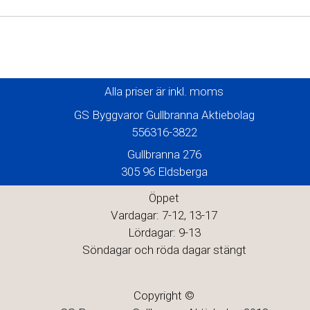
Alla priser är inkl. moms
GS Byggvaror Gullbranna Aktiebolag
556316-3822
Gullbranna 276
305 96 Eldsberga
Öppet
Vardagar: 7-12, 13-17
Lördagar: 9-13
Söndagar och röda dagar stängt
Copyright ©