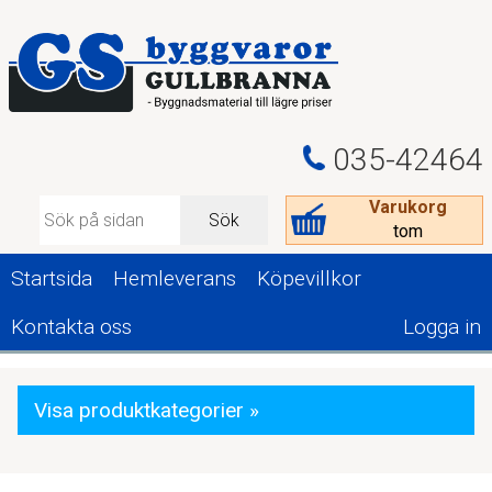
035-42464
Varukorg
Sök
tom
Startsida
Hemleverans
Köpevillkor
Kontakta oss
Logga in
Visa produktkategorier »