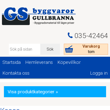
035-42464
Varukorg
Sök
tom
Startsida
Hemleverans
Köpevillkor
Kontakta oss
Logga in
Visa produktkategorier »